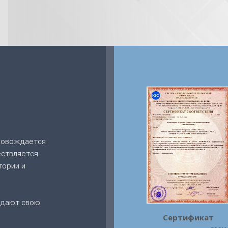
ровождается
ествляется
тории и
ждают свою
Сертификат